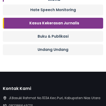
Hate Speech Monitoring
Kasus Kekerasan Jurnalis
Buku & Publikasi
Undang Undang
Kontak Kami
Jl.Basuki Rahmat No.103A Kec.Puri, Kabupaten Nias Utara
082386649731