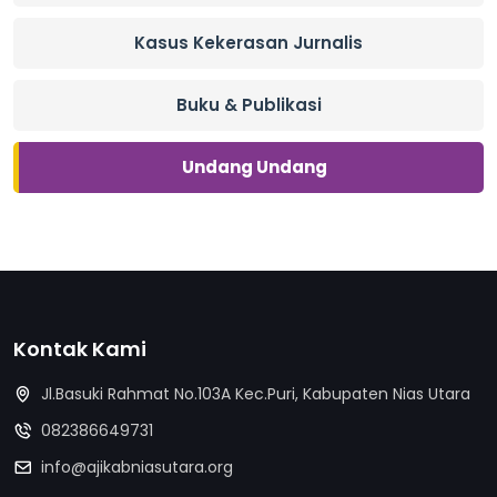
Kasus Kekerasan Jurnalis
Buku & Publikasi
Undang Undang
Kontak Kami
Jl.Basuki Rahmat No.103A Kec.Puri, Kabupaten Nias Utara
082386649731
info@ajikabniasutara.org